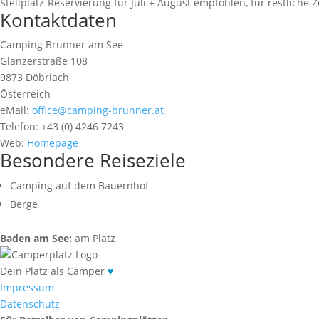
Stellplatz-Reservierung für Juli + August empfohlen, für restliche 
Kontaktdaten
Camping Brunner am See
Glanzerstraße 108
9873 Döbriach
Österreich
eMail:
office@camping-brunner.at
Telefon: +43 (0) 4246 7243
Web:
Homepage
Besondere Reiseziele
Camping auf dem Bauernhof
Berge
Baden am See:
am Platz
Dein Platz als Camper
♥
Impressum
Datenschutz