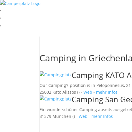
Camping in Griechenl
Camping KATO AL
Our Camping’s position is in Peloponnesus, 21 
25002 Kato Alissos () -
Web
-
mehr Infos
Camping San Geo
Ein wunderschöner Camping abseits ausgetret
81379 München () -
Web
-
mehr Infos