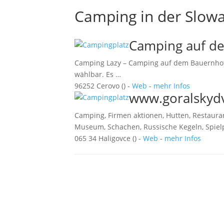
Camping in der Slowa
Camping auf de
Camping Lazy – Camping auf dem Bauernhof im
wählbar. Es …
96252 Cerovo () -
Web
-
mehr Infos
www.goralskydv
Camping, Firmen aktionen, Hutten, Restaurant
Museum, Schachen, Russische Kegeln, Spielpl
065 34 Haligovce () -
Web
-
mehr Infos