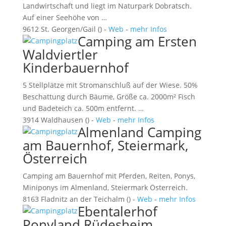
Landwirtschaft und liegt im Naturpark Dobratsch.
Auf einer Seehöhe von …
9612 St. Georgen/Gail () -
Web
-
mehr Infos
Camping am Ersten
Waldviertler
Kinderbauernhof
5 Stellplätze mit Stromanschluß auf der Wiese. 50%
Beschattung durch Bäume, Größe ca. 2000m² Fisch
und Badeteich ca. 500m entfernt. …
3914 Waldhausen () -
Web
-
mehr Infos
Almenland Camping
am Bauernhof, Steiermark,
Österreich
Camping am Bauernhof mit Pferden, Reiten, Ponys,
Miniponys im Almenland, Steiermark Österreich.
8163 Fladnitz an der Teichalm () -
Web
-
mehr Infos
Ebentalerhof
Ponyland Rüdesheim