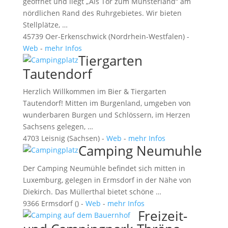
geöffnet und liegt „Als Tor zum Münsterland“ am
nördlichen Rand des Ruhrgebietes. Wir bieten
Stellplätze, …
45739 Oer-Erkenschwick (Nordrhein-Westfalen) -
Web
-
mehr Infos
Tiergarten
Tautendorf
Herzlich Willkommen im Bier & Tiergarten
Tautendorf! Mitten im Burgenland, umgeben von
wunderbaren Burgen und Schlössern, im Herzen
Sachsens gelegen, …
4703 Leisnig (Sachsen) -
Web
-
mehr Infos
Camping Neumuhle
Der Camping Neumühle befindet sich mitten in
Luxemburg, gelegen in Ermsdorf in der Nähe von
Diekirch. Das Müllerthal bietet schöne …
9366 Ermsdorf () -
Web
-
mehr Infos
Freizeit-